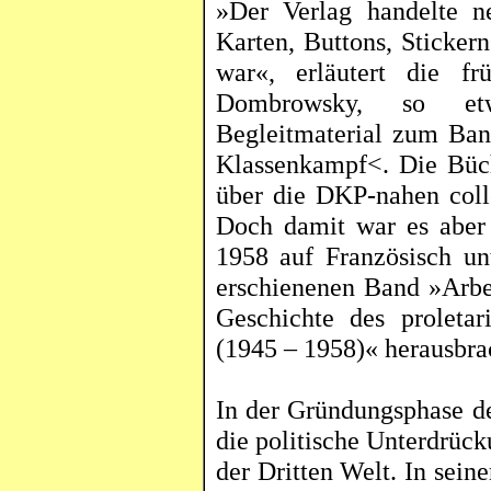
»Der Verlag handelte n
Karten, Buttons, Sticker
war«, erläutert die f
Dombrowsky
, so etwa
Begleitmaterial zum Ba
Klassenkampf<. Die Büc
über die DKP-nahen
col
Doch damit war es aber
1958 auf Französisch 
erschienenen Band »Arb
Geschichte des proleta
(1945 – 1958)« herausbra
In der Gründungsphase de
die politische Unterdrüc
der Dritten Welt. In sein