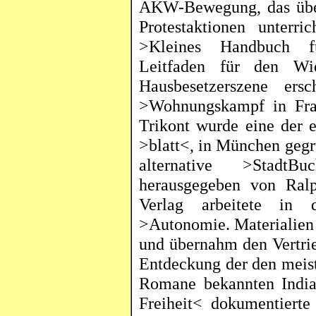
AKW-Bewegung, das über
Protestaktionen unterri
>Kleines Handbuch fü
Leitfaden für den Wid
Hausbesetzerszene
ersch
>Wohnungskampf in Fra
Trikont
wurde eine der er
>
blatt
<, in München gegrü
alternative >
StadtBuc
herausgegeben von Ra
Verlag arbeitete in d
>Autonomie. Materialien 
und übernahm den Vertrie
Entdeckung der den meis
Romane bekannten India
Freiheit< dokumentiert