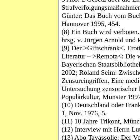
Strafverfolgungsmaßnahmen,
Günter: Das Buch vom Buch
Hannover 1995, 454.
(8) Ein Buch wird verboten
hrsg. v. Jürgen Arnold und 
(9) Der >Giftschrank<. Erot
Literatur – >
Remota
<: Die 
Bayerischen Staatsbibliothe
2002; Roland Seim: Zwisch
Zensureingriffen. Eine
medi
Untersuchung zensorischer
Populärkultur, Münster 1997
(10) Deutschland oder
Fran
1, Nov. 1976, 5.
(11) 10 Jahre
Trikont
, Münc
(12) Interview mit Herrn Lu
(13) Abo
Tavassolie
: Der V