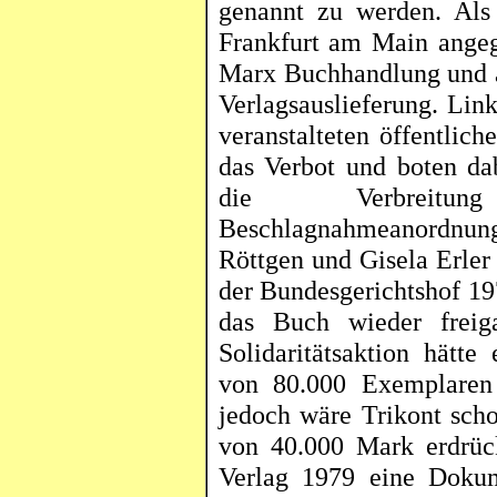
genannt zu werden. Als
Frankfurt am Main angege
Marx Buchhandlung und al
Verlagsauslieferung. Lin
veranstalteten öffentlic
das Verbot und boten da
die Verbreitun
Beschlagnahmeanordnun
Röttgen
und Gisela Erler 
der Bundesgerichtshof 19
das Buch wieder freig
Solidaritätsaktion hätte
von 80.000 Exemplaren e
jedoch wäre
Trikont
scho
von 40.000 Mark erdrück
Verlag 1979 eine Dokum