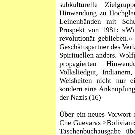
subkulturelle Zielgru
Hinwendung zu Hochglan
Leinenbänden mit
Sch
Prospekt von 1981: »Wi
revolutionär geblieben
.«
Geschäftspartner des Ver
Spirituellen anders. Wol
propagierten Hinwen
Volksliedgut, Indiane
Weisheiten nicht nur e
sondern eine Anknüpfung
der Nazis.(16)
Über ein neues Vorwort d
Che
Guevaras
>Boliviani
Taschenbuchausgabe ü