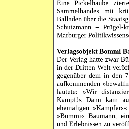
Eine Pickelhaube zier
Sammelbandes mit krit
Balladen über die Staats
Schutzmann – Prügel-
k
Marburger Politikwissens
Verlagsobjekt
Bommi
B
Der Verlag hatte zwar B
in der Dritten Welt veröff
gegenüber dem in den 70
aufkommenden »bewaffne
lautete: »Wir distanzi
Kampf
!«
Dann kam aus 
ehemaligen »Kämpfers«
»
Bommi
« Baumann, ein
und Erlebnissen zu veröf