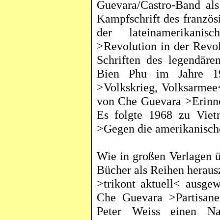
Guevara/Castro-Band als
Kampfschrift des französ
der lateinamerikani
>Revolution in der Revo
Schriften des legendäre
Bien
Phu
im Jahre 1
>Volkskrieg, Volksarmee<
von
Che
Guevara >Erinne
Es folgte 1968 zu Vie
>Gegen die amerikanisch
Wie in großen Verlagen 
Bücher als Reihen heraus
>
trikont
aktuell< ausgew
Che
Guevara >Partisanen
Peter
Weiss
einen Na