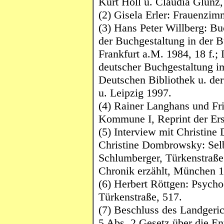
Kurt Holl u. Claudia
Glunz
(2) Gisela Erler: Frauenzim
(3) Hans Peter
Willberg
: Bu
der Buchgestaltung in der 
Frankfurt a.M. 1984, 18 f.
deutscher Buchgestaltung im
Deutschen Bibliothek u. der
u. Leipzig 1997.
(4) Rainer Langhans und Fri
Kommune I, Reprint der Er
(5) Interview
mit
Christine
Christine
Dombrowsky
: Sel
Schlumberger
, Türkenstraße
Chronik erzählt, München 1
(6) Herbert
Röttgen
: Psycho
Türkenstraße, 517.
(7) Beschluss des Landgeri
5 Abs. 2 Gesetz über die En