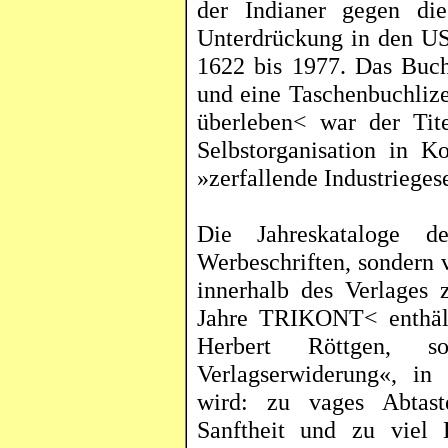
der Indianer gegen di
Unterdrückung in den U
1622 bis 1977. Das Buch
und eine Taschenbuchli
überleben< war der Tit
Selbstorganisation in K
»zerfallende Industrieges
Die Jahreskataloge d
Werbeschriften, sondern 
innerhalb des Verlages 
Jahre TRIKONT< enthält
Herbert
Röttgen
, so
Verlagserwiderung«, in
wird: zu vages Abtaste
Sanftheit und zu viel B