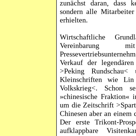
zunächst daran, dass k
sondern alle Mitarbeite
erhielten.
Wirtschaftliche Gru
Vereinbarung m
Pressevertriebsuntern
Verkauf der legendären
>Peking Rundschau<
Kleinschriften wie Li
Volkskrieg<. Schon s
»chinesische Fraktion« i
um die Zeitschrift >Spart
Chinesen aber an einem d
Der erste
Trikont
-Pros
aufklappbare Visiten