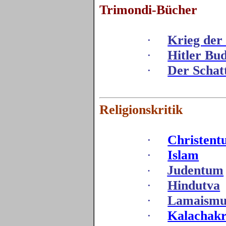
Trimondi
-Bücher
·
Krieg der
·
Hitler Bu
·
Der Schat
Religionskritik
·
Christen
·
Islam
Judentum
·
·
Hindutva
·
Lamaismu
·
Kalachak