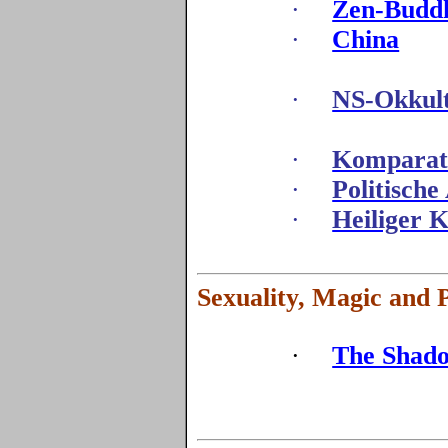
·
Zen-Budd
·
China
·
NS-Okkul
·
Komparati
·
Politische
·
Heiliger K
Sexuality, Magic and 
·
The Shado