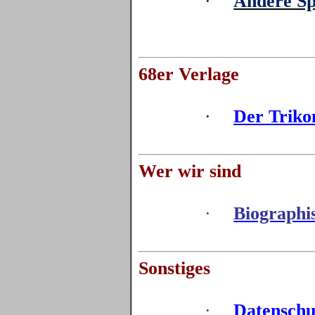
·
Andere S
68er Verlage
·
Der
Triko
Wer wir sind
·
Biographi
Sonstiges
·
Datenschu