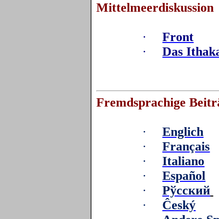
Mittelmeerdiskussion
·
Front
·
Das Ithak
Fremdsprachige Beitr
·
Englich
·
Français
·
Italiano
·
Español
·
Рўсский
·
Ĉeský